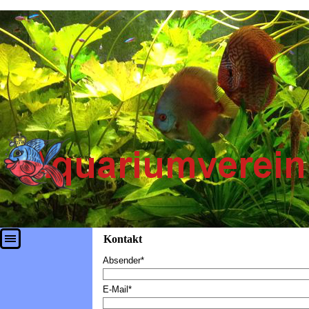
Direkt zum Seiteninhalt
Menü überspringen
Kontakt
Absender
*
E-Mail
*